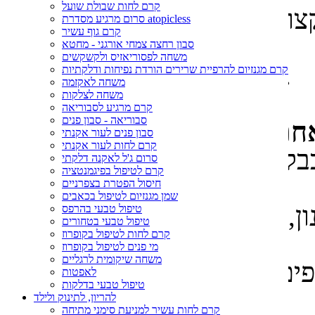
קרם לחות שבולת שועל
עי, סימוכין, הסברים וטיפים
סרום מרגיע מסדרת atopicless
קרם גוף עשיר
לשימושים.
סבון רחצה צמחי אורגני - מחטא
משחה לפסוריאזיס ולקשקשים
חוזרת בקרוב עם הממצאים.
קרם מגנזיום להרפיית שרירים הורדת נפיחות ודלקתיות
משחה לאקזמה
משחה לצלקות
קרם מרגיע לסבוריאה
סבוריאה - סבון פנים
סבון פנים לעור אקנתי
קרם לחות לעור אקנתי
סרום ג'ל לאקנה דלקתי
קרם לטיפול בפיגמנטציה
למה זה טוב?
חיסול הפטרת בצפרניים
שמן מגנזיום לטיפול בכאבים
ון, הרגעת עור שסובל מקופרוז
טיפול טבעי בהרפס
טיפול טבעי בטחורים
קרם לחות לטיפול בקופרוז
(נימי דם קטנים).
מי פנים לטיפול בקופרוז
משחה שיקומית לרגליים
ספים? אשמח לשמוע. אין לכם?
לאפטות
טיפול טבעי בדלקות
לכו לשאול את סבתא.
להריון, לתינוק ולילד
קרם לחות עשיר למניעת סימני מתיחה