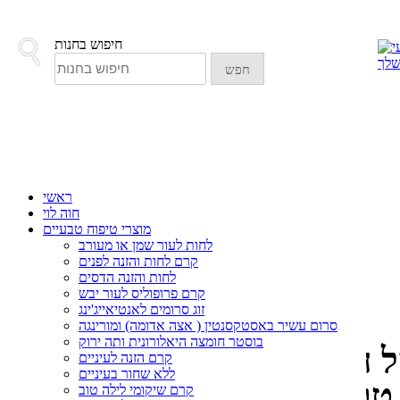
חיפוש בחנות
חפש
ראשי
חוה לוי
מוצרי טיפוח טבעיים
לחות לעור שמן או מעורב
דף הבית
>>
הבלוג של חווה
>> הידרוסול - תתחילו להכיר
קרם לחות והזנה לפנים
הידרוסול - תתחילו להכיר
לחות והזנה הדסים
קרם פרופוליס לעור יבש
זוג סרומים לאנטיאייג'ינג
סרום עשיר באסטקסנטין ( אצה אדומה) ומורינגה
בוסטר חומצה היאלורונית ותה ירוק
ל חברה המפיצה תוספי תזונה
קרם הזנה לעיניים
ללא שחור בעיניים
 ומגיעה לאלפי מנויים.
קרם שיקומי לילה טוב