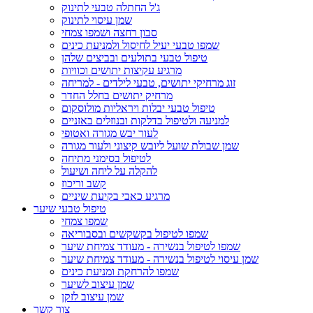
ג'ל החתלה טבעי לתינוק
שמן עיסוי לתינוק
סבון רחצה ושמפו צמחי
שמפו טבעי יעיל לחיסול ולמניעת כינים
טיפול טבעי בתולעים ובביצים שלהן
מרגיע עקיצות יתושים וכוויות
זוג מרחיקי יתושים, טבעי לילדים - למריחה
מרחיק יתושים בחלל החדר
טיפול טבעי יבלות ויראליות מולוסקום
למניעה ולטיפול בדלקות ובנוזלים באזניים
לעור יבש מגורה ואטופי
שמן שבולת שועל ליובש קיצוני ולעור מגורה
לטיפול בסימני מתיחה
להקלה על ליחה ושיעול
קשב וריכוז
מרגיע כאבי בקיעת שיניים
טיפול טבעי שיער
שמפו צמחי
שמפו לטיפול בקשקשים ובסבוריאה
שמפו לטיפול בנשירה - מעודד צמיחת שיער
שמן עיסוי לטיפול בנשירה - מעודד צמיחת שיער
שמפו להרחקת ומניעת כינים
שמן עיצוב לשיער
שמן עיצוב לזקן
צור קשר