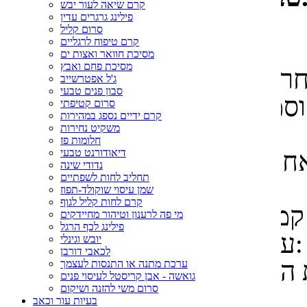
קרם שיאה לעור יבש
המון אחריות.
פילינג גרגרים עדין
סרום קליל
קרם טיפוח לרגליים
מחפשת נושא מעניין.
מסיכת חוואר ואצות ים
מסיכת פחם ואבץ
רון בתחום חומרי הגלם שלנו,
ג'ל אפטרשייב
סבון פנים טבעי
סרום קטיפתי
קרם ידיים נספג במהירות
מה זה?
משקיט נחירות
חלומות פז
דיאודורנט טבעי
אחר תהליך הזיקוק של הצמח -
נדודי שינה
תחליב לחות לשפתיים
לצורך הפקת שמן אתרי.
שמן עיסוי שוקולד-תפוז
קרם לחות קליל לגוף
מומיל (בבונג) לטיפול בדלקת
מי פה לרענון וטיהור מחיידקים
פילינג לכף הרגל
עיניים יבין על מה אני מדברת:
יובש וגינלי
לכאבי דורבן
ערכת מתנה או התנסות לעצמך
גואשה - אבן קריסטל לעיסוי פנים
סרום משי להזנה ושיקום
בעיות עור וכאב