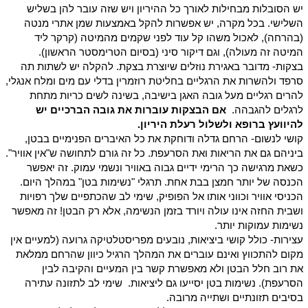
יש הסובלות מבחילות לאורך כל ההיריון ויש שזה עובר להן בשליש
השלישי. בכל מקרה, יש אפשרות להקל באמצעות שמן אתרי מנטה
(בהרחה), לאכול משהו קל עוד לפני שקמים מהמיטה (קרקר ליד
המיטה זה מעולה), וגם דיקור סיני (בסיום הטרימסטר הראשון).
בצקות- מדובר באגירת נוזלים שיוצרת בצקת. להקלה יש לשתות תה
סרפד ולהשרות את הרגליים בחליטת רוזמרין בדלי עם מים ומלח אנגלי,
להרים רגליים מעל גובה האגן בישיבה, בשינה לשים כריות מתחת
לרגלים להגבהה.
אם הבצקות עוברות את גובה הברכיים יש
להיוועץ ברופא ולשלול רעלת היריון.
קושי לנשום- הרחם גדלה ודוחקת את כל האיברים הפנימיים בבטן,
ביניהם גם את הריאות ואת הסרעפת. כל זה גורם לתחושה ש"אין אוויר".
כשאת מרגישה כך הרימי ידיים גבוה באוויר ונשמי עמוק. זה יאפשר
הכנסה של יותר חמצן בבת אחת. תרגלי "נשימות בטן" במהלך היום.
הכניסי אוויר וכווני אותו אל הפופיק, שימי לב שהכתפיים שלך רפויות
ושבית החזה אינו עולה ויורד בזמן הנשימה, אלא רק הבטן! זה מאפשר
נשימות עמוקות יותר.
עצירות- כולל קושי ביציאות, נובעים מפריסטלטיקה גרועה (למעיים אין
מקום להתכווץ ואינם עוברים את המהלך הרגיל כיוון שהרחם ממלאת
את רוב חלל הבטן ולא מאפשרת קשר בין המעיים והקיבה לבין
הסרעפת). נשימות בטן יסייעו גם ליציאות. שימי לב לתזונה עתירה
בסיבים תזונתיים ושתייה מרובה.