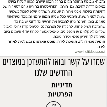
צרבות- נובעות מחוסר מקום בחלל הבטן שגורם למזון לעלות בושט
במקום לרדת לקיבה. גם הורמון הפרוגסטרון בהיריון גורם לסוגר הושט
להיפתח בקלות. אכלי ארוחות קטנות, השתדלי שלא לאכול כשלוש
שעות לפני השינה, הימנעי ככל שניתן ממזון שומני ומעובד ומשקאות
מוגזים. בזמן השינה ניתן להגביה את הראש עד לחצי ישיבה כדי
שהצרבת תציק פחות. להקלה על הצרבת נסי ללעוס קרח גרוס, לאכול
שקדים לא קלויים או מלפפונים. טאמס אפשר לקחת עד 4 פעמים ביום.
מאחלת לך היריון נפלא ולידה טובה,
חופית מנו- דולה, תומכת לידה, פוסט פארטום ובשלנית לאחר
לידה.
www.hofitdoula.co.il
שמרו על קשר ובואו להתעדכן במוצרים
החדשים שלנו
מדיניות
הפרטיות