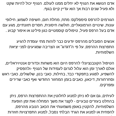
אדם הנושא את הנגיף לא יחלים ממנו לעולם. הנגיף יכול להיות שקט
ולא פעיל שנים רבות אך הוא עדיין קיים בגוף.
הגורמים להרפס סימפלקס: מתח, מחלת חום, חשיפה לשמש, חילופי
עונות, שינויים הורמונאליים, חולשה חיסונית, חסרים תזונתיים, מגע עם
אדם בעל הרפס פעיל, טיפולים קוסמטיים כגון פילינג או איפור קבוע .
אנשים הסובלים מהרפס יודעים כבר לזהות מתי עומדת להגיע
התפרצות ההרפס, על פי ה"דגדוג" או הצריבה שמגיעים לפני יציאת
השלפוחיות.
הטיפול הקונבנציונלי להרפס היום הוא משחות וכדורים אנטיויראליים,
אולם לאורך זמן הוא עלול לגרום לעמידות של הנגיף -ולהפסיק
להשפיע, לפגוע בתפקודי כבד, בחילות, כאבי בטן, שלשולים, כאבי ראש
וסחרחורות, דיכאון, כאבים בזמן המחזור החודשי ואף כאבי שרירים
ומפרקים.
לעיתים, גם אם לא ניתן למנוע לחלוטין את ההתפרצות הרפס, ניתן
בהחלט בעזרים טבעיים - לקצר את משך המחלה ואת זמן הופעת
השלפוחיות, להקטין באופן משמעותי את הכאב הנובע מהרפס,
להפחית או למנוע את הגרד הבלתי נסבל, למנוע התפרצויות חוזרות