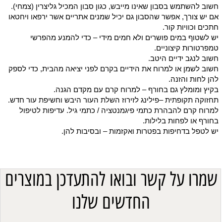
חשוב להשתמש בסבון שאינו מייבש, כגון סבון המכיל גליצרין (צמחי).
אם יש צורך, אפשר שהסבון גם יכיל שמנים אתריים אשר ירפאו ויחטאו
חתכים וכוויות קור.
יש לשטוף במים פושרים ולא חמים מידי – כדי להמנע מהפרשי
טמפרטורות קיצוניים.
חשוב לנגב ידיים היטב.
חשוב לשמן או למרוח את הידיים בקרם לפני יציאה מהבית, כדי לספק
להן לחות והזנה.
בקיץ ומומלץ גם בחורף – למרוח קרם עם מקדם הגנה.
תחזוקה תקופתית –פילינג לזירוז השלת העור היבש וחשיפת עור חדש.
למרוח קרם להבהרת כתמי פיגמנטציה / כתמי גיל. עדיפות לטיפול
בחורף או לפחות בלילות.
יש לטפל בדחיפות בפטרות ואקזמות – ובסיבות להן.
שמרו על קשר ובואו להתעדכן במוצרים
החדשים שלנו