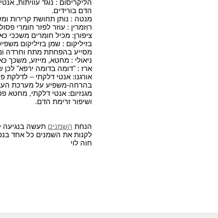
הליקריסום : נוגד עוויתות, אנ
הדם בורידים
.
מנטה : נותן תחושת קרירות ומש
רוזמרין : עוזר לפזר חומרי פס
ציפורן: מכיל חומרים משככי כא
בזיליקום : שמן בזיליקום משפ
מסייע בהפחתת מתח וחרדה ומע
ניאולי : מחטא, מייזע, משכך כ
ארז : "דומה בדומה ירפא" לכן 
אורגנו: אנטי דלקתי – לדלקת פ
בהרחה-משפיע על מערכת העצב
מגנזיום: אנטי דלקתי, מחטא פ
ושיפור זרימת הדם
.
הנחת
השמנים
תעשה בנגיעה קל
לקנות את השמנים כל אחד בנפ
חוה לוי