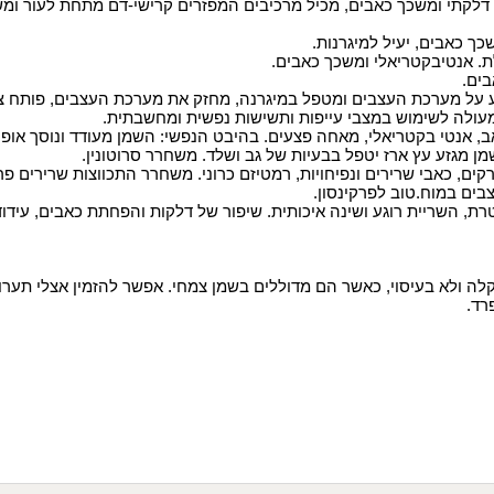
טי דלקתי ומשכך כאבים, מכיל מרכיבים המפזרים קרישי-דם מתחת לעור ומ
כך כאבים, יעיל למיגרנות
.
ולת. אנטיבקטריאלי ומשכך כאבים
.
בים
.
יע על מערכת העצבים ומטפל במיגרנה, מחזק את מערכת העצבים, פותח צ
ולה לשימוש במצבי עייפות ותשישות נפשית ומחשבתית.
אב, אנטי בקטריאלי, מאחה פצעים. בהיבט הנפשי: השמן מעודד ונוסך אופט
שמן מגזע עץ ארז יטפל בבעיות של גב ושלד. משחרר סרוטונין
.
רקים, כאבי שרירים ונפיחויות, רמטיזם כרוני. משחרר התכווצות שרירים פ
ים במוח.טוב לפרקינסון
.
טרת,
השריית רוגע ושינה איכותית.
שיפור של דלקות והפחתת כאבים
,
עידו
ה ולא בעיסוי, כאשר הם מדוללים בשמן צמחי. אפשר להזמין אצלי תערוב
רד.