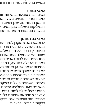
מסייע בהפחתת מתח וחרדה ומע
כאבי מחזור
נשים רבות סובלות בימי המחזו
כאבי המחזור נובעים בעיקר מה
והבטן התחתונה. ישנן נשים, ה
הבזיליקום בשילוב שמן בסיס. 
בבעיות הנובעות מהמחזור החו
כאבי גב תחתון
לדוגמא: כאב שמוקרן לגפה התח
במבנה התעלה הגרמית או גידולי
ספונטני, בדרך כלל תוך כשלושה
שונות ולא להתעלם ממנו גם כא
התסמינים הם לרוב כאבים חוזרי
כאבים והגבלה בתנועה, במרבי
הסיבות לכאבי גב הן שונות: בע
לא נכונה לאורך שנים או מתח ול
לאחר בירור באמצעות הרפואה ה
להעזר בשמנים אתריים שונים אש
רעלים. השמנים פועלים בעיקר 
השמנים שאני ממליצה עליהם 
ברוש : בעל יכולת לפזר
"
גודש" 
ערער : מחזיר את גמישות כלי ה
לבנדר: נוגד עוויתות ואנטי דל
דלקות בורידים ולבצקות
.