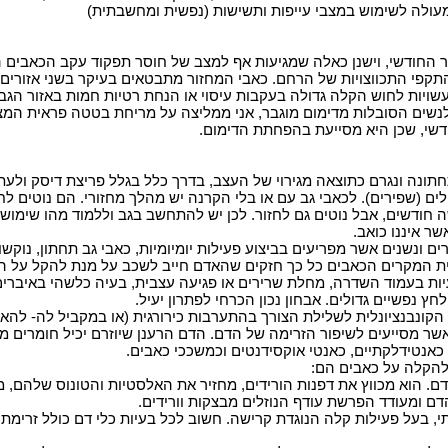
ולה לשימוש במצבי עייפות ותשישות (נפשית ומחשבתית
(
ר החודשי, וישנן כאלה שמגיעות אף למצב של חוסר תפקוד עקב הכאבים המ
תקפי התכווצויות של הרחם. כאבי המחזור מתבטאים בעיקר בשני אזורים:
עשויות לחוש הקלה גדולה בעקבות עיסוי או הנחת רטיות חמות באזור הג
לנשים הסובלות מדימום מוגבר, אני ממליצה על מריחת בטטה פראית המצו
דשי, שכן היא מסייעת בהפחתת הדימום
.
תונה ונגרם כתוצאה מגירוי של העצב, בדרך כלל בגלל פריצת דיסק ולעתי
ם (שפירים). לכאבי גב עם או בלי הקרנה יש מהלך מחזורי. הם נוטים לח
 חודשים, אבל נוטים גם לחזור. לכן יש להתחשב בגב וללמוד מהו שימוש 
שר איננו כואב
.
ם ונשנים אשר מפריעים בביצוע פעילות יומיומיות, כאבי גב תחתון, נוקשו
ת המקרים הכאבים כל כך חזקים שהאדם חייב לשכב על מנת להקל על ה
יות בעמוד השדרה, מחלת שרירים או פגיעה עצבית, בעיה כלשהי באיברים 
חץ נפשיים גדולים. אבחון נכון הכרחי לפתרון יעיל
.
קונבנציונלית לשלילת הצורך בהתערבות כירורגית (או במקביל לה- להאצת
ר מסייעים לשיפור הזרימה של הדם. הדם הרענן שיוזרם יכיל חומרים מזי
כאנטידלקתיים, כאנטי אוקסידנטים וכמשככי כאבים
.
להקלה על כאבים הם
:
דם. הוא מכווץ את דפנות הורידים, מחזיר את האלסטיות והטונוס שלהם, 
דם ומעודד הפרשת עודף הנוזלים מבצקות וורידים
.
קתי, בעל פעילות קלה הנוגדת קרישה. חשוב לכל בעיות כלי דם כולל זרימת 