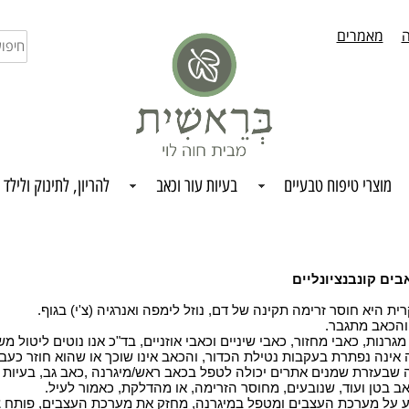
ה
מאמרים
חיפו
בחנו
מוצרי טיפוח טבעיים
בעיות עור וכאב
להריון, לתינוק ולילד
ים קונבנציונליים
ת היא חוסר זרימה תקינה של דם, נוזל לימפה ואנרגיה (צ'י) בגוף
.
והכאב מתגבר
.
רנות, כאבי מחזור, כאבי שיניים וכאבי אוזניים, בד"כ אנו נוטים ליטול מ
אינה נפתרת בעקבות נטילת הכדור, והכאב אינו שוכך או שהוא חוזר כעבו
 שבעזרת שמנים אתרים יכולה לטפל בכאב ראש/מיגרנה
,
כאב גב, בעיות 
בטן ועוד, שנובעים, מחוסר הזרימה, או מהדלקת, כאמור לעיל
.
יע על מערכת העצבים ומטפל במיגרנה, מחזק את מערכת העצבים, פותח צ