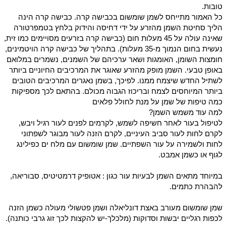
טובות.
כל האמור מתייחס לשמן שומשום בכבישה קרה. כבישה קרה הינה
הליך סחיטת השמן מהזרע על ידי דחיסה והידוק בלחץ בטמפרטורה
שאינה עולה על 45 מעלות חום (כבישה קרה בזרעים מסויימים כמו זית,
נעשית בחום הנמוך מ-35 מעלות). בתהליך של כבישה קרה הויטמינים,
חומצות השומן, האומגות ושאר ערכיהם של השמנים, נשמרים במלואם
באופן טבעי. השמן מופק מהזרע שאוגר את המרכיבים החיוניים ביותר
לשתיל החדש שיצמח ממנו. לפיכך, בשמן נאגרים המרכיבים הטובים
ביותר המיוחסים לצמח ובריכוז הגבוה מכולם. בהתאם לכך מספיקות
כמה טיפות של שמן על מנת לחולל פלאים
למה עוד משמש השמן?
לטיפול בעור לאחר חשיפה לשמש, לקרמים לפנים לעור רגיל ויבש,
לקרם לחות לעור סביב העיניים, לקרם הזנה לעור מבוגר לשפתוני
לחות ולשמירה על עור השפתיים. שמן שומשום עם מלח ים כפילינג
לגוף או כשמן אמבט.
במיוחד מתאים השמן לבעיות עור כגון : אטופיק דרמטיטיס, סבוריאה,
להבהרת כתמים.
שמן שומשום מעורב באצת דונליאלה ושמן פטשולי מעולה כשמן הזנה
לכפות רגליים יבשות וסדוקות (מלכלך-יש להקצות לכך זוג גרבי כותנה).