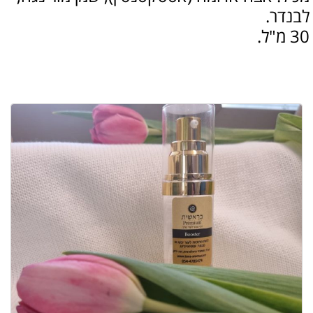
לבנדר.
30 מ"ל.