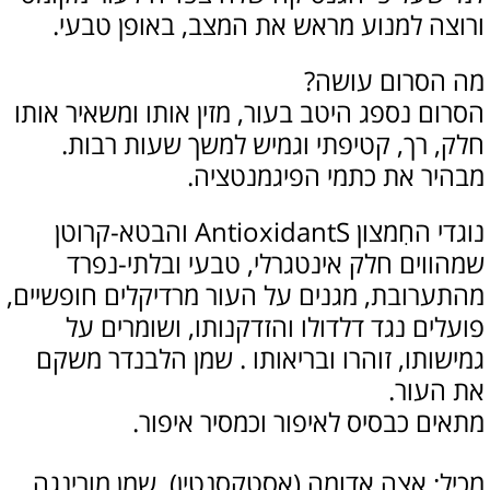
ורוצה למנוע מראש את המצב, באופן טבעי.
מה הסרום עושה?
הסרום נספג היטב בעור, מזין אותו ומשאיר אותו
חלק, רך, קטיפתי וגמיש למשך שעות רבות.
מבהיר את כתמי הפיגמנטציה.
נוגדי החִמצון AntioxidantS והבטא-קרוטן
שמהווים חלק אינטגרלי, טבעי ובלתי-נפרד
מהתערובת, מגנים על העור מרדיקלים חופשיים,
פועלים נגד דלדולו והזדקנותו, ושומרים על
גמישותו, זוהרו ובריאותו .
שמן הלבנדר משקם
את העור.
מתאים כבסיס לאיפור וכמסיר איפור.
מכיל: אצה אדומה (אסטקסנטין), שמן מורינגה,