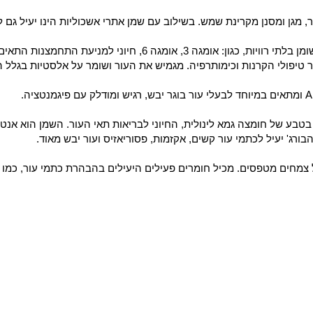
מגן ומסנן מקרינת שמש. בשילוב עם שמן אתרי אשכוליות הינו יעיל גם ל
ובחומצות שומן בלתי רוויות, כגון: אומגה 3, אומגה 6, חיו
 טיפולי הקרנות וכימותרפיה. מגמיש את העור ושומר על אלסטיות בגלל 
A
ומתאים במיוחד לבעלי עור בוגר יבש, רגיש ומודלק עם פיגמנטציה.
טבע של חומצה גמא לינולית, החיוני לבריאות תאי העור. השמן הוא אנטי
ורג' יעיל לכתמי עור קשים, אקזמות, פסוריאזיס ועור יבש מאוד.
צמחים מטפסים. מכיל חומרים פעילים היעילים בהבהרת כתמי עור, כמו כן