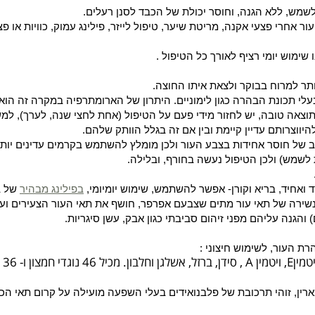
מש, ללא הגנה, וחוסר יכולת של הכבד לסנן רעלים.
אחרי פצעי אקנה, מריטת שיער, טיפול לייזר, פילינג עמוק, כוויות או פצ
ימוש יומי רציף לאורך כל הטיפול .
ותר למרוח בבוקר ולצאת איתו החוצה.
לי תכונת הבהרה כגון לימוניים. היתרון של הארומתרפיה במקרה זה הו
וצאה טובה, יש לחזור מידי פעם על הטיפול (אחת לחצי שנה, לערך), למש
היווצרותם עדיין קיימת ובין אם זה בגלל הוותק שלהם.
ב של חוסר אחידות בצבע העור ולכן מומלץ להשתמש בקרמים עדינים יותר 
לשמש) ולכן הטיפול נעשה בחורף, ובלילה.
 ואחיד, בריא וקורן- אפשר להשתמש, שימוש יומיומי,
בפילינג מבהיר
של בר
נשירה של תאי עור מתים שצבעם אפרפר, חושף את תאי העור הצעירים וע
 והגנה עליהם מפני זיהום סביבתי כגון אבק, עשן סיגריות.
ת העור, לשימוש חיצוני :
יטמין
E
, ויטמין
A
, סידן, ברזל, אשלגן וחלבון. מכיל 46 נוגדי חמצון ו- 36 נוגדי דלקות.
מארין, זוהי תרכובת של פלבנואידים בעלי השפעה מועילה על קרום תאי ה