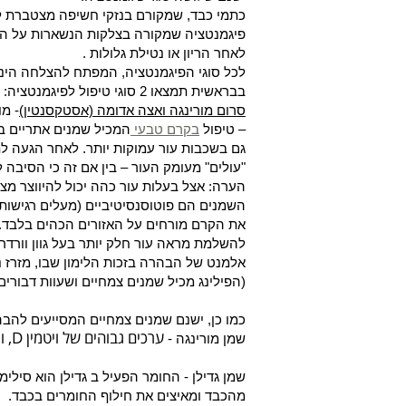
כתמי כבד, שמקורם בנזקי חשיפה מצטברת לש
פיגמנטציה שמקורה בצלקות הנשארות על העור 
לאחר הריון או נטילת גלולות .
לכל סוגי הפיגמנטציה, המפתח להצלחה הינו ש
בבראשית תמצאו 2 סוגי טיפול לפיגמנטציה:
סרום מורינגה ואצה אדומה (אסטקסנטין)
- מ
– טיפול
בקרם טבעי
המכיל שמנים אתריים בע
גם בשכבות עור עמוקות יותר. לאחר הגעה לת
"עולים" מעומק העור – בין אם זה כי הסיבה ל
הערה: אצל בעלות עור כהה יכול להיווצר מצ
השמנים הם פוטוסנסיטיביים (מעלים רגישות 
את הקרם מורחים על האזורים הכהים בלבד.
להשלמת מראה עור חלק יותר בעל גוון וורדרד
אלמנט של הבהרה בזכות הלימון שבו, מזרז 
(הפילינג מכיל שמנים צמחיים ושעוות דבורים)
כמו כן, ישנם שמנים צמחיים המסייעים להבהר
ערכים גבוהים של ויטמין
D
, ו
שמן מורינגה -
שמן גדילן - החומר הפעיל ב גדילן הוא סילי
מהכבד ומאיצים את חילוף החומרים בכבד.