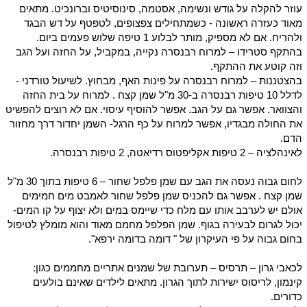
עוזר להקלה על גודש ונשימה, אסטמה, סינוסיטיס וברונכיט. מתאים
מאוד כעזרה ראשונה - כשמתחילים צפצופים, לטפטף על דש הבגד
ולהריח. אם לא מספיק, מותר לבלוע 1 טיפה שלוש פעמים ביום.
בהתקף סטרידו – למרוח רבנסרה נקייה, במקביל, על החזה ועל הגב
וזה קוטע את ההתקף.
בהצטננות – למרוח רבנסרה על פינות האף, מבחוץ. לשיעול טורדני -
לדלל 10 טיפות רבנסרה ב-30 מ"ל שמן קצח . למרוח על בית החזה
והצוואר. אפשר גם על הגב. אפשר להוסיף עיסוי. אם לא רוצים להפשיט
את החולה מבגדיו, אפשר למרוח על כף הרגל- השמן יחדור דרך מחזור
הדם.
לאינהלציה – 2 טיפות אקליפטוס רדיאטה, 2 טיפות רבנסרה.
לחום גבוה נעסה את הגב עם שמן פלפל שחור – 6 טיפות בתוך 30 מ"ל
שמן קצח . אפשר גם להכניס שמן פלפל שחור לאמבט מים חמימים
אולם יש לערבב אותו עם מלח כדי שיימס במים ולא יצוף על קו המים-
יכול לגרום לבעירה בגוף. שמן הפלפל מחמם מאוד והוא מומלץ לטיפול
בחום גבוה על פי העיקרון של " דומה בדומה ירפא".
לכאבי גרון – תרסיס – תערובת של שמנים אתריים מחממים כגון:
קינמון, לריסוס ישירות לתוך הגרון. מתאים לילדים שאינם בולעים
כדורים.