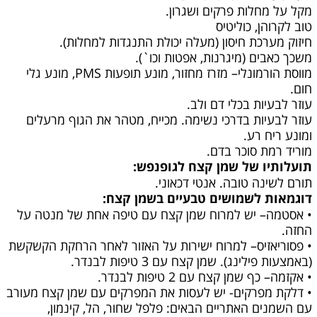
מקל על מחלות פרקים ושגרון.
טוב לקרוהן, כוליטיס
חיזוק מערכת חיסון (מעלה יכולת התנגדות למחלות).
משכך כאבים (מיגרנות, אפטות וכו`).
מווסת הורמונלי– מזרז מחזור, מונע תופעות PMS, מונע גלי
חום.
עוזר לבעיות בכלי דם ולב.
עוזר לבעיות בדרכי נשימה. מכייח, מטהר את הגוף מרעלים
ומונע ריח רע.
מוריד רמת סוכר בדם.
תועלותיו של שמן קצח לגופנפש:
תורם לשינה טובה. אנטי דכאוני.
דוגמאות לשמושים טבעיים בשמן קצח:
• אסטמה– יש למרוח שמן קצח עם טיפה אחת של מנטה על
החזה.
• פסוריאזיס– למרוח ישירות על האזור לאחר הרחקת הקשקשת
(באמצעות פילינג). שמן קצח עם 3 טיפות לבנדר.
• אקזמה– כף שמן קצח עם 2 טיפות לבנדר.
• דלקת מפרקים- יש לעסות את המפרקים עם שמן קצח מעורב
עם השמנים האתריים הבאים: פלפל שחור, הל, קינמון,