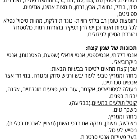
ויטמינים: ויטמין E, C, B1, B2, B3, B6 וחומצה פולית, מינרלים:
סידן, ברזל, נחושת, אבץ, זרחן, חומצות אמינו, אנזימים,
ספונינים,
וחומצות שומן רב בלתי רוויות- נוגדות דלקת, מהוות טיפול נפלא
לכל בעיות העור וכן יש להן תפקיד בהורדת רמות כולסטרול
והורדת הסיכון לגידולים.
תכונות של שמן קצח:
אנטי דלקתי, אנטיספטי, אנטי ויראלי (שפעת, הצטננות), אנטי
מיקרוביאלי.
שמן קצח מתאים לטיפול בבעיות הבאות:
מחזק וממריץ טבעי ל
עור יבש ורגיש סדוק ומגורה
. במיוחד אצל
אנשים סכרתיים.
מעולה לפסוריאזיס, אקזמה, עור יבש, פצעים מוגלתיים, אקנה,
יבלות בפנים.
קוטל תולעים במעיים
.(בבליעה).
משכך גזים.
מחזק וממריץ.
משלשל, משתן, מנקה את דרכי השתן (מצויין לאבנים בכליות).
מסייע לעיכול.
בעל פעילות אנטי סרטנית.