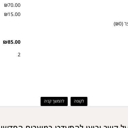
₪70.00
₪15.00
ר
(
₪0
)
₪85.00
2
לקופה
להמשך קניה