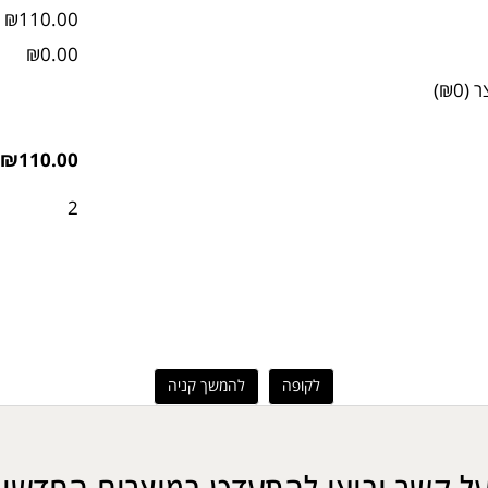
₪110.00
₪0.00
ר
(
₪0
)
₪110.00
2
לקופה
להמשך קניה